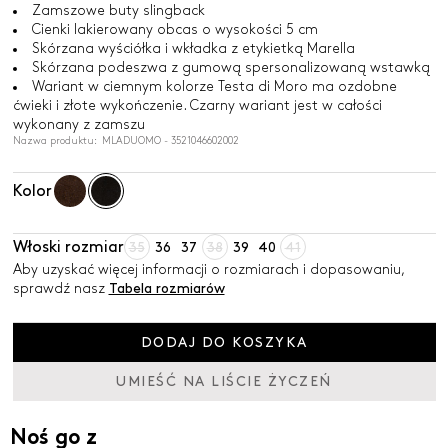
Zamszowe buty slingback
Cienki lakierowany obcas o wysokości 5 cm
Skórzana wyściółka i wkładka z etykietką Marella
Skórzana podeszwa z gumową spersonalizowaną wstawką
Wariant w ciemnym kolorze Testa di Moro ma ozdobne
ćwieki i złote wykończenie. Czarny wariant jest w całości
wykonany z zamszu
Nazwa produktu: MLADUOMO - 3521046602002
Kolor
Włoski rozmiar
35
36
37
38
39
40
41
Aby uzyskać więcej informacji o rozmiarach i dopasowaniu,
sprawdź nasz
Tabela rozmiarów
DODAJ DO KOSZYKA
UMIEŚĆ NA LIŚCIE ŻYCZEŃ
Noś go z