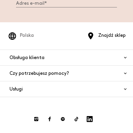
Polska
Znajdź sklep
Obsługa klienta
Czy potrzebujesz pomocy?
Kontakt
Bezpieczeństwo produktów
Usługi
Często zadawane pytania
Zamówienia i wysyłki
Czat
Zwroty towaru i gotówki
Płatności
Dokonaj zwrotu