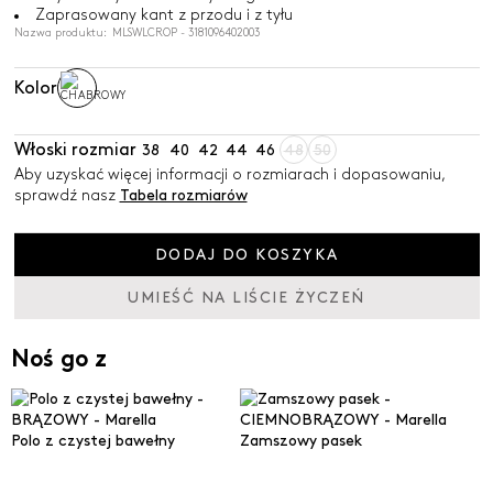
Zaprasowany kant z przodu i z tyłu
Nazwa produktu: MLSWLCROP - 3181096402003
Kolor
Włoski rozmiar
38
40
42
44
46
48
50
Aby uzyskać więcej informacji o rozmiarach i dopasowaniu,
sprawdź nasz
Tabela rozmiarów
DODAJ DO KOSZYKA
UMIEŚĆ NA LIŚCIE ŻYCZEŃ
Noś go z
Polo z czystej bawełny
Zamszowy pasek