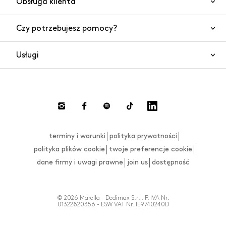
Obsługa klienta
Czy potrzebujesz pomocy?
Kontakt
Bezpieczeństwo produktów
Usługi
Często zadawane pytania
Zamówienia i wysyłki
Czat
Zwroty towaru i gotówki
Płatności
Dokonaj zwrotu
terminy i warunki
polityka prywatności
Tabela rozmiarów
polityka plików cookie
twoje preferencje cookie
dane firmy i uwagi prawne
join us
dostępność
© 2026 Marella - Dedimax S.r.l. P. IVA Nr.
01322820356 - ESW VAT Nr. IE9740240D