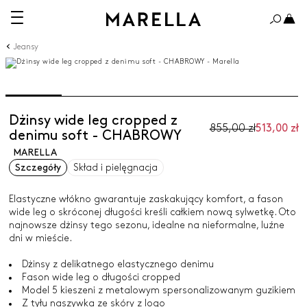
Jeansy
Dżinsy wide leg cropped z
855,00 zł
513,00 zł
denimu soft - CHABROWY
MARELLA
Szczegóły
Skład i pielęgnacja
Elastyczne włókno gwarantuje zaskakujący komfort, a fason
wide leg o skróconej długości kreśli całkiem nową sylwetkę. Oto
najnowsze dżinsy tego sezonu, idealne na nieformalne, luźne
dni w mieście.
Dżinsy z delikatnego elastycznego denimu
Fason wide leg o długości cropped
Model 5 kieszeni z metalowym spersonalizowanym guzikiem
Z tyłu naszywka ze skóry z logo