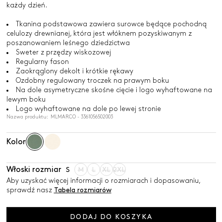
każdy dzień.
Tkanina podstawowa zawiera surowce będące pochodną
celulozy drewnianej, która jest włóknem pozyskiwanym z
poszanowaniem leśnego dziedzictwa
Sweter z przędzy wiskozowej
Regularny fason
Zaokrąglony dekolt i krótkie rękawy
Ozdobny regulowany troczek na prawym boku
Na dole asymetryczne skośne cięcie i logo wyhaftowane na
lewym boku
Logo wyhaftowane na dole po lewej stronie
Nazwa produktu: MLMARCO - 3361056502003
Kolor
Włoski rozmiar
S
M
L
XL
2XL
Aby uzyskać więcej informacji o rozmiarach i dopasowaniu,
sprawdź nasz
Tabela rozmiarów
DODAJ DO KOSZYKA