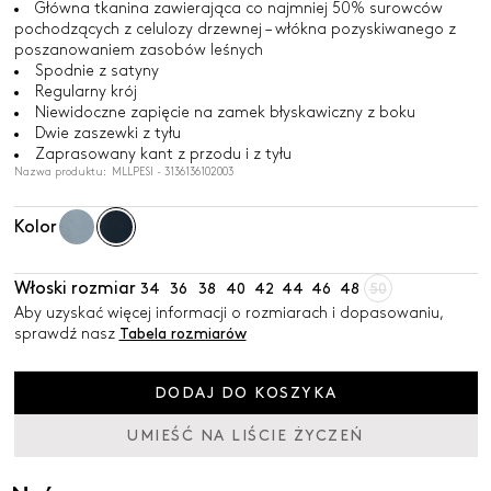
Główna tkanina zawierająca co najmniej 50% surowców
pochodzących z celulozy drzewnej – włókna pozyskiwanego z
poszanowaniem zasobów leśnych
Spodnie z satyny
Regularny krój
Niewidoczne zapięcie na zamek błyskawiczny z boku
Dwie zaszewki z tyłu
Zaprasowany kant z przodu i z tyłu
Nazwa produktu: MLLPESI - 3136136102003
Kolor
Włoski rozmiar
34
36
38
40
42
44
46
48
50
Aby uzyskać więcej informacji o rozmiarach i dopasowaniu,
sprawdź nasz
Tabela rozmiarów
DODAJ DO KOSZYKA
UMIEŚĆ NA LIŚCIE ŻYCZEŃ