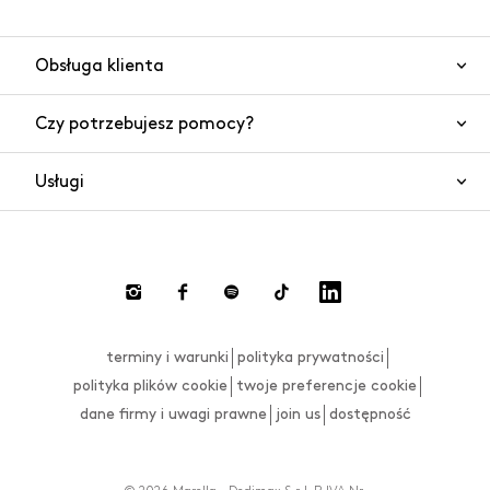
Obsługa klienta
Czy potrzebujesz pomocy?
Kontakt
Bezpieczeństwo produktów
Usługi
Często zadawane pytania
Zamówienia i wysyłki
Czat
Zwroty towaru i gotówki
Płatności
Dokonaj zwrotu
terminy i warunki
polityka prywatności
Tabela rozmiarów
polityka plików cookie
twoje preferencje cookie
dane firmy i uwagi prawne
join us
dostępność