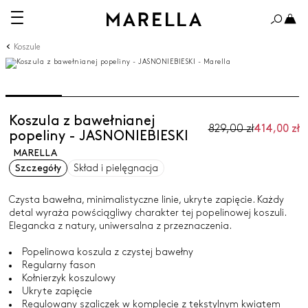
Koszule
Koszula z bawełnianej
829,00 zł
414,00 zł
popeliny - JASNONIEBIESKI
MARELLA
Szczegóły
Skład i pielęgnacja
Czysta bawełna, minimalistyczne linie, ukryte zapięcie. Każdy
detal wyraża powściągliwy charakter tej popelinowej koszuli.
Elegancka z natury, uniwersalna z przeznaczenia.
Popelinowa koszula z czystej bawełny
Regularny fason
Kołnierzyk koszulowy
Ukryte zapięcie
Regulowany szaliczek w komplecie z tekstylnym kwiatem