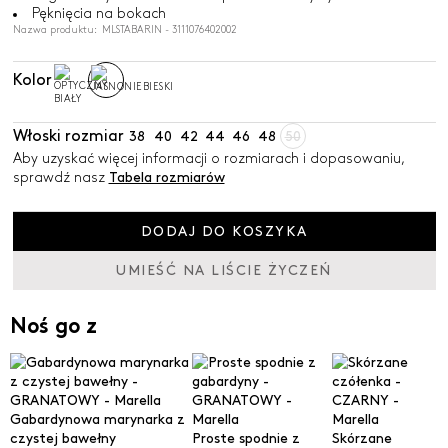
Pęknięcia na bokach
Nazwa produktu: MLSTABARIN - 3111076402002
Kolor
Włoski rozmiar
38
40
42
44
46
48
50
Aby uzyskać więcej informacji o rozmiarach i dopasowaniu,
sprawdź nasz
Tabela rozmiarów
DODAJ DO KOSZYKA
UMIEŚĆ NA LIŚCIE ŻYCZEŃ
Noś go z
Gabardynowa marynarka z
czystej bawełny
Proste spodnie z
Skórzane