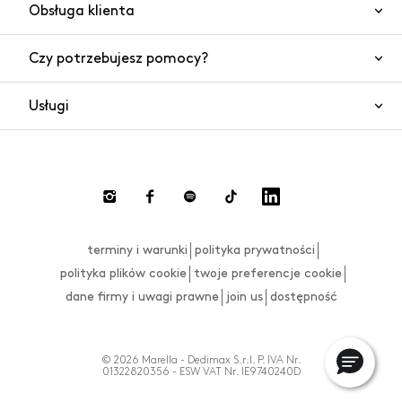
Obsługa klienta
Czy potrzebujesz pomocy?
Kontakt
Bezpieczeństwo produktów
Usługi
Często zadawane pytania
Zamówienia i wysyłki
Czat
Zwroty towaru i gotówki
Płatności
Dokonaj zwrotu
terminy i warunki
polityka prywatności
Tabela rozmiarów
polityka plików cookie
twoje preferencje cookie
dane firmy i uwagi prawne
join us
dostępność
© 2026 Marella - Dedimax S.r.l. P. IVA Nr.
01322820356 - ESW VAT Nr. IE9740240D