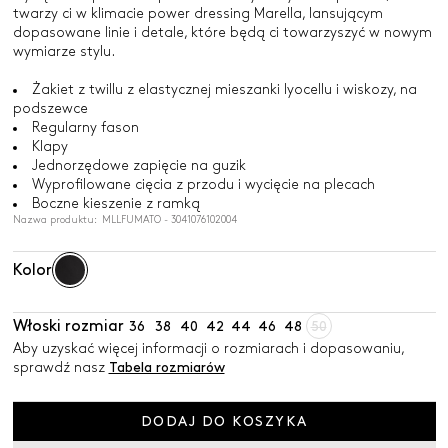
twarzy ci w klimacie power dressing Marella, lansującym
dopasowane linie i detale, które będą ci towarzyszyć w nowym
wymiarze stylu.
Żakiet z twillu z elastycznej mieszanki lyocellu i wiskozy, na
podszewce
Regularny fason
Klapy
Jednorzędowe zapięcie na guzik
Wyprofilowane cięcia z przodu i wycięcie na plecach
Boczne kieszenie z ramką
Nazwa produktu: MLLFUMATO - 3041076102004
Kolor
Włoski rozmiar
36
38
40
42
44
46
48
50
Aby uzyskać więcej informacji o rozmiarach i dopasowaniu,
sprawdź nasz
Tabela rozmiarów
DODAJ DO KOSZYKA