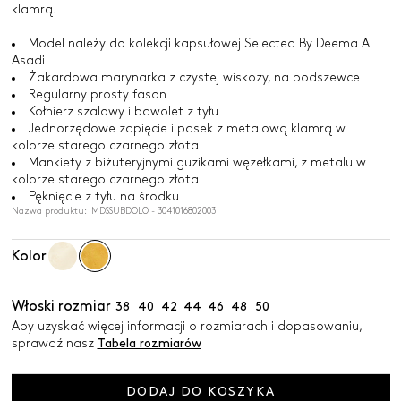
klamrą.
Model należy do kolekcji kapsułowej Selected By Deema Al
Asadi
Żakardowa marynarka z czystej wiskozy, na podszewce
Regularny prosty fason
Kołnierz szalowy i bawolet z tyłu
Jednorzędowe zapięcie i pasek z metalową klamrą w
kolorze starego czarnego złota
Mankiety z biżuteryjnymi guzikami węzełkami, z metalu w
kolorze starego czarnego złota
Pęknięcie z tyłu na środku
Nazwa produktu: MDSSUBDOLO - 3041016802003
Kolor
Włoski rozmiar
38
40
42
44
46
48
50
Aby uzyskać więcej informacji o rozmiarach i dopasowaniu,
sprawdź nasz
Tabela rozmiarów
DODAJ DO KOSZYKA