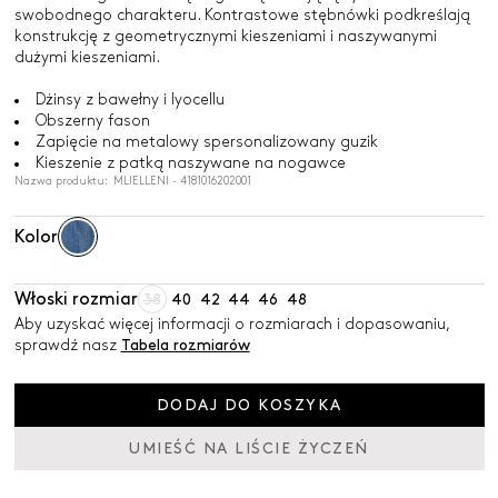
swobodnego charakteru. Kontrastowe stębnówki podkreślają
konstrukcję z geometrycznymi kieszeniami i naszywanymi
dużymi kieszeniami.
Dżinsy z bawełny i lyocellu
Obszerny fason
Zapięcie na metalowy spersonalizowany guzik
Kieszenie z patką naszywane na nogawce
Nazwa produktu: MLIELLENI - 4181016202001
Kolor
Włoski rozmiar
38
40
42
44
46
48
Aby uzyskać więcej informacji o rozmiarach i dopasowaniu,
sprawdź nasz
Tabela rozmiarów
DODAJ DO KOSZYKA
UMIEŚĆ NA LIŚCIE ŻYCZEŃ