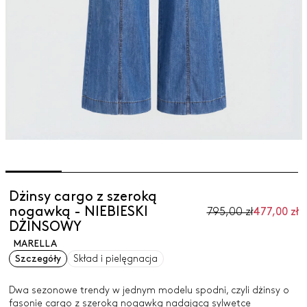
Dżinsy cargo z szeroką
nogawką - NIEBIESKI
795,00 zł
477,00 zł
DŻINSOWY
MARELLA
Szczegóły
Skład i pielęgnacja
Dwa sezonowe trendy w jednym modelu spodni, czyli dżinsy o
fasonie cargo z szeroką nogawką nadającą sylwetce