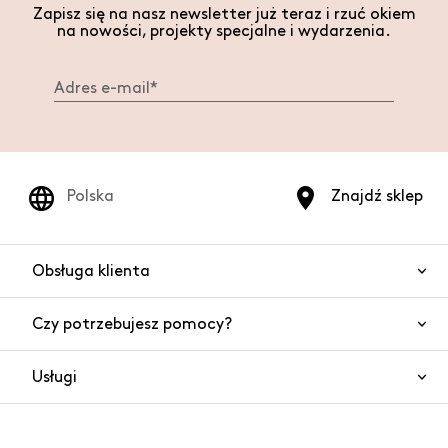
Zapisz się na nasz newsletter już teraz i rzuć okiem
na nowości, projekty specjalne i wydarzenia.
Polska
Znajdź sklep
Obsługa klienta
Czy potrzebujesz pomocy?
Kontakt
Bezpieczeństwo produktów
Usługi
Często zadawane pytania
Zamówienia i wysyłki
Czat