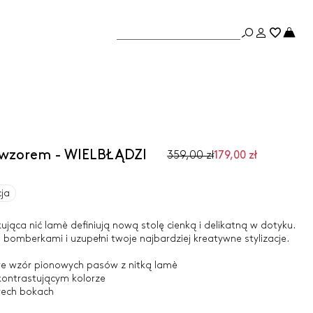
 wzorem - WIELBŁĄDZI
359,00 zł
179,00 zł
cja
ująca nić lamè definiują nową stolę cienką i delikatną w dotyku.
i bomberkami i uzupełni twoje najbardziej kreatywne stylizacje.
we wzór pionowych pasów z nitką lamè
ontrastującym kolorze
rech bokach