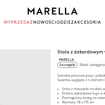
WYPRZEDAŻ
NOWOŚCI
ODZIEZ
AKCESORIA
Stola z żakardowym
MARELLA
Szczegóły
Skład i pielęgna
Szerokie pionowe pasy i połysk
Świetnie wygląda z t-shirtami 
Stola z mieszanki modalu 
Drobne żakardowe logo w k
Postrzępiony brzeg na czte
Wymiary: 78 x 175 cm