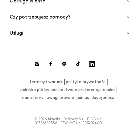
Obsługa klienta
Czy potrzebujesz pomocy?
Kontakt
Bezpieczeństwo produktów
Usługi
Często zadawane pytania
Zamówienia i wysyłki
Czat
Zwroty towaru i gotówki
Płatności
Dokonaj zwrotu
terminy i warunki
polityka prywatności
Tabela rozmiarów
polityka plików cookie
twoje preferencje cookie
dane firmy i uwagi prawne
join us
dostępność
© 2026 Marella - Dedimax S.r.l. P. IVA Nr.
01322820356 - ESW VAT Nr. IE9740240D