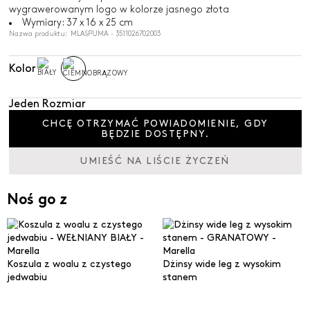
wygrawerowanym logo w kolorze jasnego złota
Wymiary: 37 x 16 x 25 cm
Nazwa produktu: MLASPUMA - 3511026702003
Kolor
Jeden Rozmiar
CHCĘ OTRZYMAĆ POWIADOMIENIE, GDY
BĘDZIE DOSTĘPNY.
UMIEŚĆ NA LIŚCIE ŻYCZEŃ
Noś go z
Koszula z woalu z czystego
Dżinsy wide leg z wysokim
jedwabiu
stanem