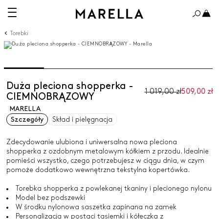
Torebki
Duża pleciona shopperka -
1 019,00 zł
509,00 zł
CIEMNOBRĄZOWY
MARELLA
Szczegóły
Skład i pielęgnacja
Zdecydowanie ulubiona i uniwersalna nowa pleciona
shopperka z ozdobnym metalowym kółkiem z przodu. Idealnie
pomieści wszystko, czego potrzebujesz w ciągu dnia, w czym
pomoże dodatkowo wewnętrzna tekstylna kopertówka.
Torebka shopperka z powlekanej tkaniny i plecionego nylonu
Model bez podszewki
W środku nylonowa saszetka zapinana na zamek
Personalizacja w postaci tasiemki i kółeczka z