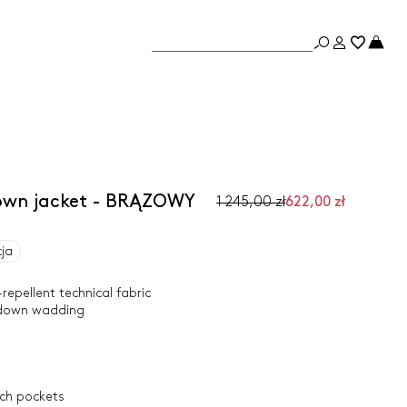
down jacket - BRĄZOWY
1 245,00 zł
622,00 zł
cja
repellent technical fabric
odown wadding
ch pockets