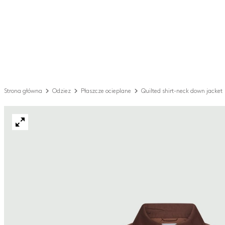
Strona główna
Odziez
Płaszcze ocieplane
Quilted shirt-neck down jacket