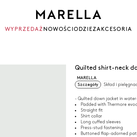
WYPRZEDAŻ
NOWOŚCI
ODZIEZ
AKCESORIA
Quilted shirt-neck 
MARELLA
Szczegóły
Skład i pielęgna
- Quilted down jacket in water-
Padded with Thermore ev
Straight fit
Shirt collar
Long cuffed sleeves
Press-stud fastening
Buttoned flap-adorned pat