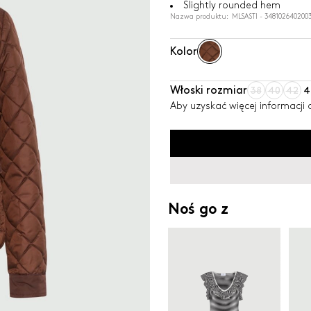
Slightly rounded hem
Nazwa produktu: MLSASTI - 348102640200
Kolor
Włoski rozmiar
38
40
42
4
Aby uzyskać więcej informacji
Noś go z