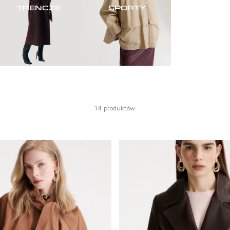
TRENCZE
SPORTY
14 produktów
Kolor
Materiał
Biały i beżowy
Bawełna
Brown
Inne
Czarny
Skóra
Niebieski
Wełna
Szary i srebrny
Żółty