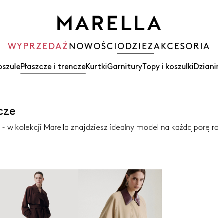
WYPRZEDAŻ
NOWOŚCI
ODZIEZ
AKCESORIA
oszule
Płaszcze i trencze
Kurtki
Garnitury
Topy i koszulki
Dziani
cze
- w kolekcji Marella znajdziesz idealny model na każdą porę r