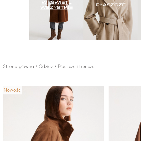
WYŚWIETL
PŁASZCZE
WSZYSTKIE
Strona główna
Odziez
Płaszcze i trencze
Nowości
Cena
Od
0
zł
Do
3200
zł
New Arrivals