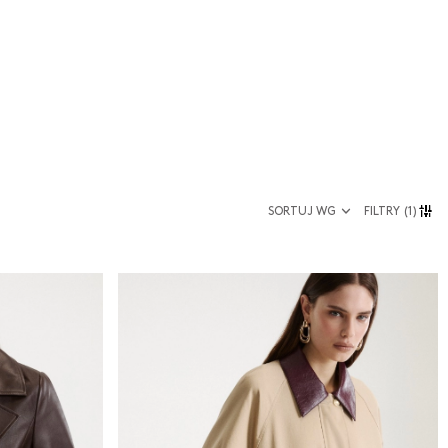
SORTUJ WG
FILTRY
(1)
Rozmiar
36
38
40
42
44
46