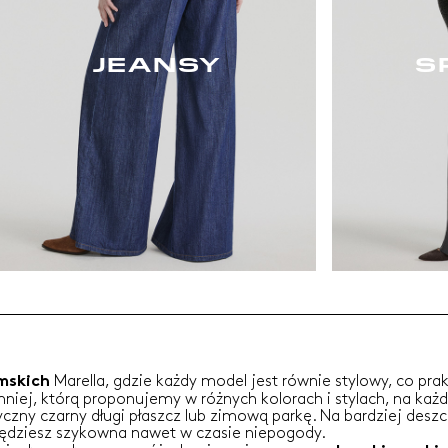
JEANSY
S
Marella, gdzie każdy model jest równie stylowy, co pr
mskich
niej, którą proponujemy w różnych kolorach i stylach, na każ
syczny czarny długi płaszcz lub zimową parkę. Na bardziej des
będziesz szykowna nawet w czasie niepogody.