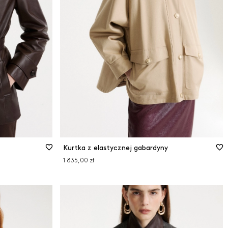
48
50
Tabela rozmiarów
Kurtka z elastycznej gabardyny
1 835,00 zł