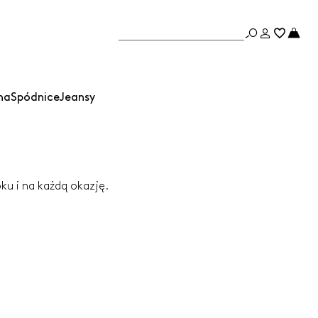
na
Spódnice
Jeansy
oku i na każdą okazję.