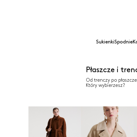
Sukienki
Spodnie
K
Płaszcze i tren
Od trenczy po płaszcze 
Który wybierzesz?