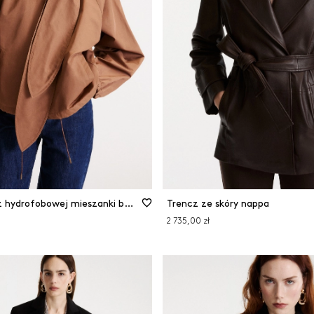
YCZYŚĆ FILTRY
FILTRUJ
ZAMKNIJ FILTRY
Krótki trencz z hydrofobowej mieszanki bawełny
Trencz ze skóry nappa
2 735,00 zł