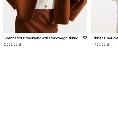
Bomberka z wełniano-kaszmirowego sukna
Płaszcz bouclé
2 309,00 zł
1 965,00 zł